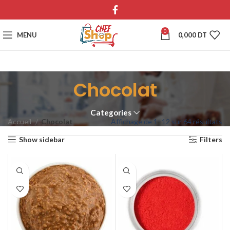
0
MENU
0,000
DT
Chocolat
Categories
Accueil
Chocolat
Affichage de 1–12 sur 64 résultats
Show sidebar
Filters