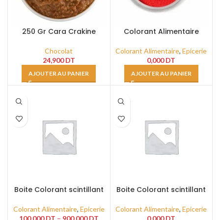
250 Gr Cara Crakine
Colorant Alimentaire
Liposoluble Rouge10 Gr
Chocolat
Colorant Alimentaire
,
Epicerie
24,900
DT
0,000
DT
AJOUTER AU PANIER
AJOUTER AU PANIER
Boite Colorant scintillant
Boite Colorant scintillant
Rubis 30cc
OR 30cc
Colorant Alimentaire
,
Epicerie
Colorant Alimentaire
,
Epicerie
100,000
DT
–
900,000
DT
0,000
DT