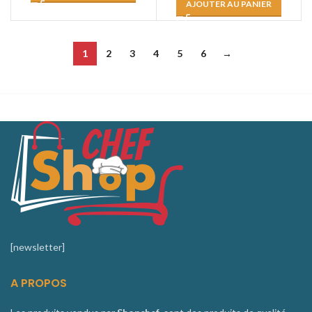
AJOUTER AU PANIER
1
2
3
4
5
6
→
[newsletter]
A PROPOS