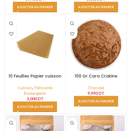
AJOUTER AU PANIER
AJOUTER AU PANIER
10 Feuilles Papier cuisson
100 Gr Cara Crakine
Cuisson
,
Pâtisserie
Chocolat
Boulangerie
9,990
DT
3,000
DT
AJOUTER AU PANIER
AJOUTER AU PANIER