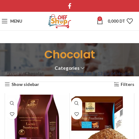
0
MENU
0,000
DT
Chocolat
Categories
Accueil
Chocolat
Affichage de 1–12 sur 64 résultats
Show sidebar
Filters