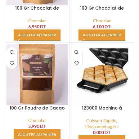
100 Gr Chocolat de
100 Gr Chocolat de
Couverture Blanc 29%
couverture Noir 55%
Chocolat
Chocolat
6,950
DT
6,100
DT
AJOUTER AU PANIER
AJOUTER AU PANIER
100 Gr Poudre de Cacao
123000 Machine à
samoussas
Chocolat
Cuisson Rapide
,
5,990
DT
Electroménagers
0,000
DT
AJOUTER AU PANIER