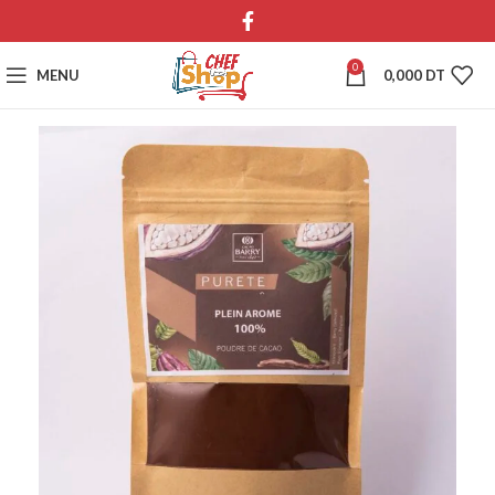
0
MENU
0,000
DT