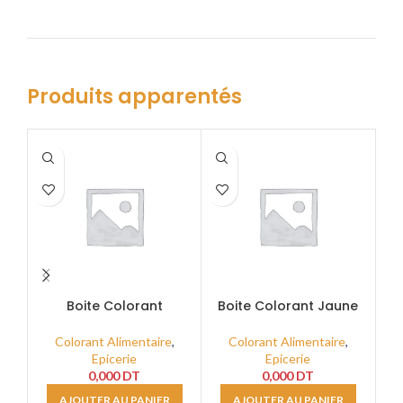
Produits apparentés
Boite Colorant
Boite Colorant Jaune
Boi
Carmoisine E122
E129 Liposoluble Rouge
Liposoluble 80cc
80cc
Colorant Alimentaire
,
Colorant Alimentaire
,
Epicerie
Epicerie
0,000
DT
0,000
DT
AJOUTER AU PANIER
AJOUTER AU PANIER