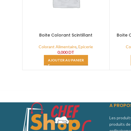
Boite Colorant Scintillant
Boite 
Multicolore 30cc
Co
Colorant Alimentaire
,
Epicerie
0,000
DT
AJOUTER AU PANIER
A PROPO
Les produit
produits de 
ordinaireme