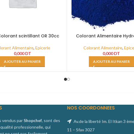
Colorant scintillant OR 30cc
Colorant Alimentaire Hydr
Brillant 10Gr
lorant Alimentaire
,
Epicerie
Colorant Alimentaire
,
Epice
0,000
DT
0,000
DT
AJOUTER AU PANIER
AJOUTER AU PANIER
S
NOS COORDONNEES
s vendus par
Shopchef
, sont des
Av.de la liberté Im. El Itkan 3 èm
qualité professionnelle, qui
11 – Sfax 3027
nt ne sont pas facilement