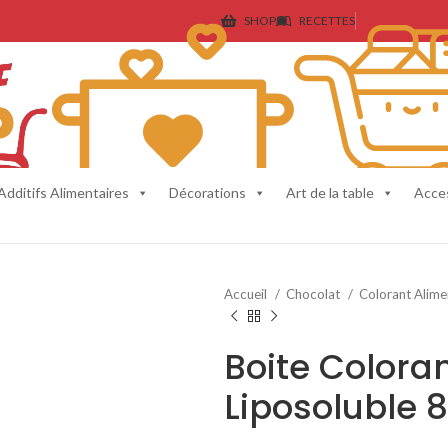
SHOP
RECETTES
Additifs Alimentaires
Décorations
Art de la table
Acce
Accueil
Chocolat
Colorant Alime
Boite Colora
Liposoluble 