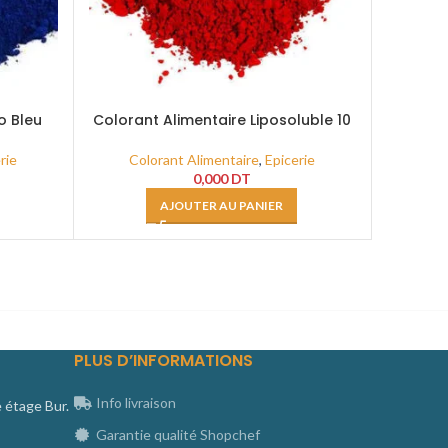
o Bleu
Colorant Alimentaire Liposoluble 10
Colora
Gr Rouge Carmoisine
rie
Colorant Alimentaire
,
Epicerie
Col
0,000
DT
AJOUTER AU PANIER
PLUS D’INFORMATIONS
Info livraison
e étage Bur.
Garantie qualité Shopchef