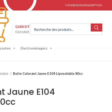
CONNEXION/INSCRIPTION
0,000
DT
0
produit
ssoires
Electroménagers
ntaire
Boite Colorant Jaune E104 Liposoluble 80cc
nt Jaune E104
80cc