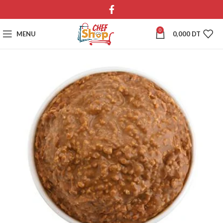
0
MENU
0,000
DT