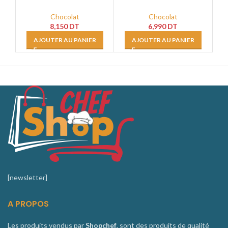
Pur Beurre
Couverture au lait 38%
C
Chocolat
Chocolat
8,150
DT
6,990
DT
AJOUTER AU PANIER
AJOUTER AU PANIER
[newsletter]
A PROPOS
Les produits vendus par
Shopchef
, sont des produits de qualité