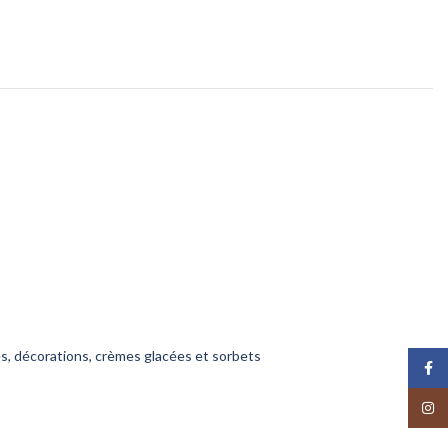
s, décorations, crèmes glacées et sorbets
Face
Insta