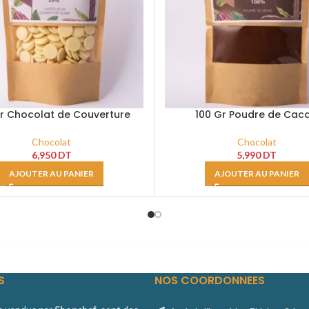
Gr Chocolat de Couverture
100 Gr Poudre de Cac
Blanc 29%
Chocolat
Chocolat
5,990
DT
6,950
DT
AJOUTER AU PANIER
AJOUTER AU PANIER
S
NOS COORDONNEES