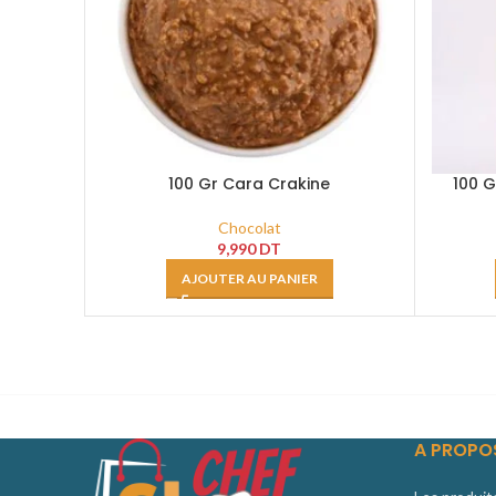
100 Gr Cara Crakine
100 
Chocolat
9,990
DT
AJOUTER AU PANIER
A PROPO