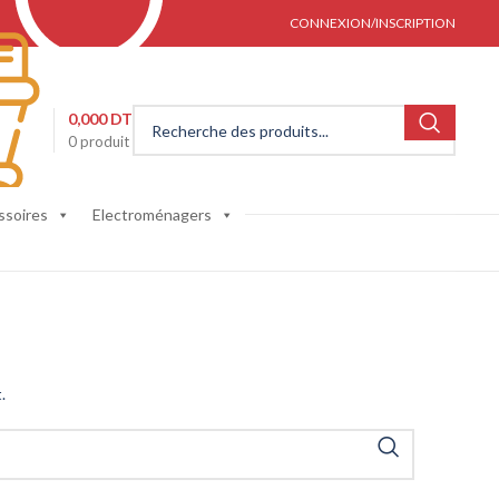
CONNEXION/INSCRIPTION
0,000
DT
0
produit
ssoires
Electroménagers
.