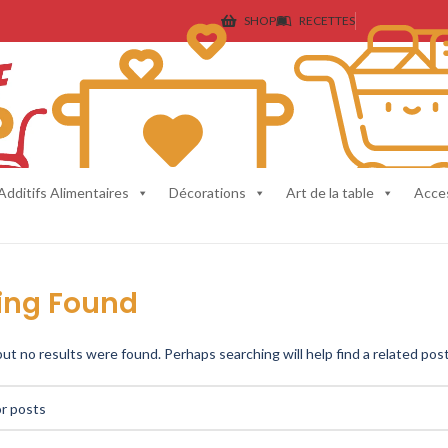
SHOP
RECETTES
Additifs Alimentaires
Décorations
Art de la table
Acce
ing Found
ut no results were found. Perhaps searching will help find a related post