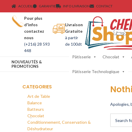
ACCUEIL
GARANTIE
INFO LIVRAISON
CONTACT
Pour plus
d'infos
Livraison
contactez
Gratuite
nous
à partir
(+216) 28 593
de 100dt
448
Pâtisserie
Chocolat
NOUVEAUTÉS &
PROMOTIONS
Pâtisserie Technologique
CATEGORIES
Noth
Art de Table
Balance
Apologies, b
Batteurs
Chocolat
Conditionnement, Conservation &
Déshydrateur