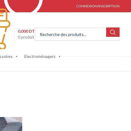
CONNEXION/INSCRIPTION
0,000
DT
0
produit
ssoires
Electroménagers