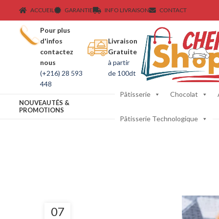
ACCUEIL
GARANTIE
INFO LIVRAISON
CONTACT
Pour plus
d'infos
Livraison
contactez
Gratuite
nous
à partir
(+216) 28 593
de 100dt
448
Pâtisserie
Chocolat
NOUVEAUTÉS &
PROMOTIONS
Pâtisserie Technologique
07