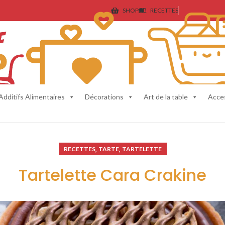
SHOP
RECETTES
Additifs Alimentaires
Décorations
Art de la table
Acce
,
,
RECETTES
TARTE
TARTELETTE
Tartelette Cara Crakine