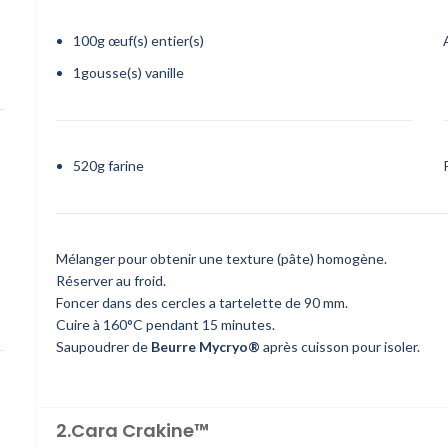
100
g
œuf(s) entier(s)
1
gousse(s)
vanille
520
g
farine
Mélanger pour obtenir une texture (pâte) homogène.
Réserver au froid.
Foncer dans des cercles a tartelette de 90 mm.
Cuire à 160°C pendant 15 minutes.
Saupoudrer de
Beurre Mycryo®
après cuisson pour isoler.
2.Cara Crakine™