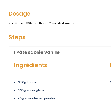
Dosage
Recette pour 30 tartelettes de 90mm de diamètre
Steps
1.Pâte sablée vanille
Ingrédients
310
g
beurre
195
g
sucre glace
65
g
amandes en poudre