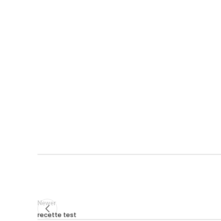
Newer
recette test