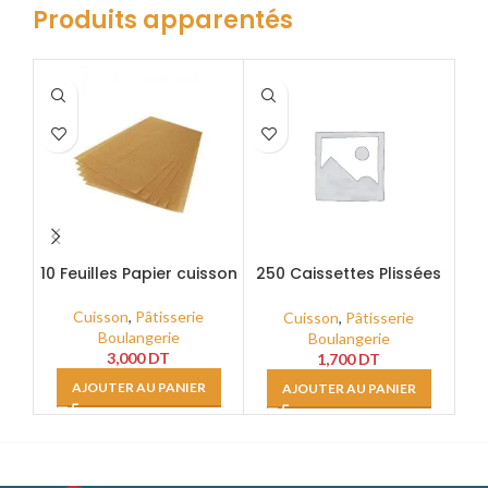
Produits apparentés
10 Feuilles Papier cuisson
250 Caissettes Plissées
25
Marron Rondes Ø 5
M
GP_R100
Cuisson
,
Pâtisserie
Cuisson
,
Pâtisserie
Boulangerie
Boulangerie
3,000
DT
1,700
DT
AJOUTER AU PANIER
AJOUTER AU PANIER