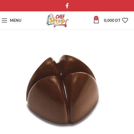
0
MENU
0,000
DT