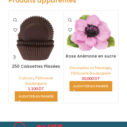
Produits apparentés
Rose Anémone en sucre
Ro
Rose Taille XXL
Ver
250 Caissettes Plissées
Décoration et Montage
,
Marron Rondes Ø3.5
D
Pâtisserie Boulangerie
GP_R070
Cuisson
,
Pâtisserie
30,000
DT
Boulangerie
AJOUTER AU PANIER
1,100
DT
AJOUTER AU PANIER