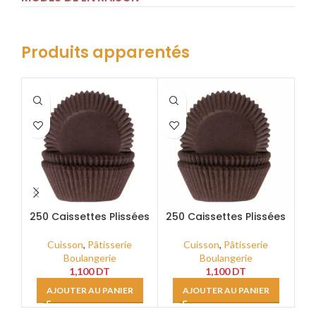
Produits apparentés
250 Caissettes Plissées
250 Caissettes Plissées
25
Marron Rondes Ø3
Marron Rondes Ø3.5
GP_R060
GP_R070
Cuisson
,
Pâtisserie
Cuisson
,
Pâtisserie
Boulangerie
Boulangerie
1,100
DT
1,100
DT
AJOUTER AU PANIER
AJOUTER AU PANIER