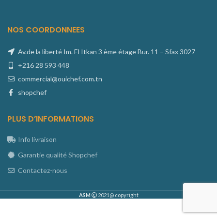
NOS COORDONNEES
Av.de la liberté Im. El Itkan 3 ème étage Bur. 11 – Sfax 3027
+216 28 593 448
commercial@ouichef.com.tn
shopchef
PLUS D’INFORMATIONS
Info livraison
Garantie qualité Shopchef
Contactez-nous
ASM
2021@ copyright
Balance
de