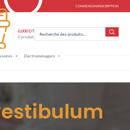
CONNEXION/INSCRIPTION
0,000
DT
0
produit
ssoires
Electroménagers
vestibulum