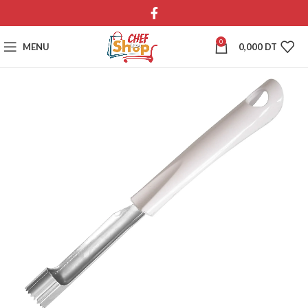
0
MENU
0,000
DT