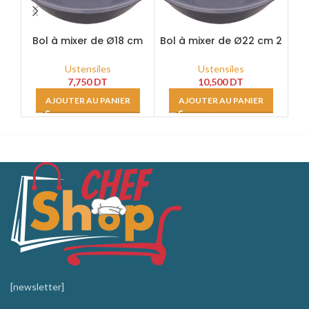
Bol à mixer de Ø18 cm
Bol à mixer de Ø22 cm 2
Bol
1litre
litres
Ustensiles
Ustensiles
7,750
DT
10,500
DT
AJOUTER AU PANIER
AJOUTER AU PANIER
[newsletter]