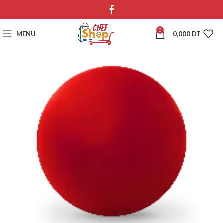
0
MENU
0,000
DT