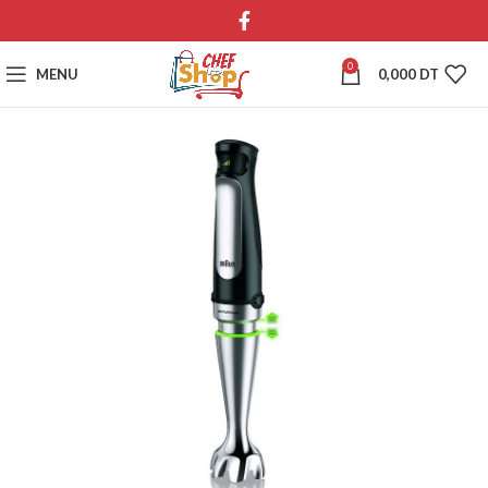
0
MENU
0,000
DT