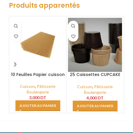
Produits apparentés
10 Feuilles Papier cuisson
25 Caissettes CUPCAKE
25
Marron Ø 5 H4.5 GP_CC
Cuisson
,
Pâtisserie
Cuisson
,
Pâtisserie
Boulangerie
Boulangerie
3,000
DT
4,000
DT
AJOUTER AU PANIER
AJOUTER AU PANIER