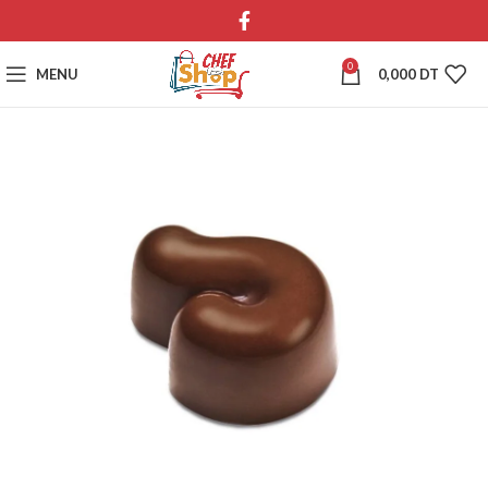
0
MENU
0,000
DT