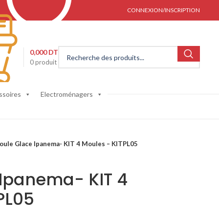
CONNEXION/INSCRIPTION
0,000
DT
0
produit
ssoires
Electroménagers
ule Glace Ipanema- KIT 4 Moules – KITPL05
Ipanema- KIT 4
PL05