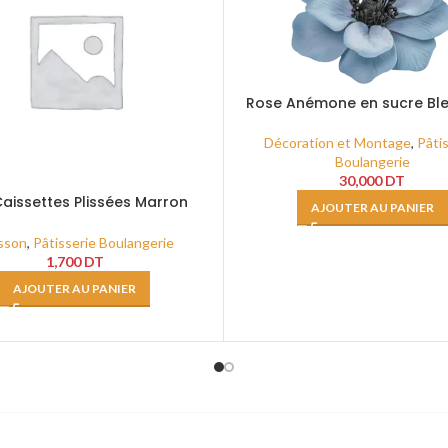
Rose Anémone en sucre Bl
Taille XXL
Décoration et Montage
,
Pâti
Boulangerie
30,000
DT
aissettes Plissées Marron
AJOUTER AU PANIER
Rondes Ø 5 GP_R100
sson
,
Pâtisserie Boulangerie
1,700
DT
AJOUTER AU PANIER