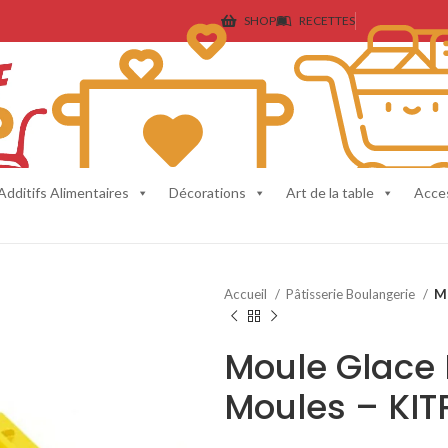
SHOP
RECETTES
Additifs Alimentaires
Décorations
Art de la table
Acce
Accueil
Pâtisserie Boulangerie
Mo
Moule Glace 
Moules – KIT