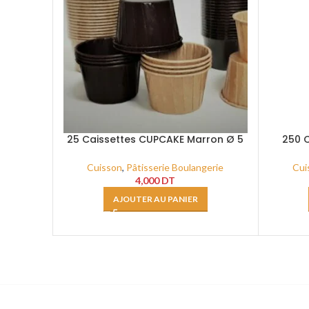
25 Caissettes CUPCAKE Marron Ø 5
250 C
H4.5 GP_CC
Cuisson
,
Pâtisserie Boulangerie
Cui
4,000
DT
AJOUTER AU PANIER