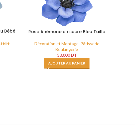
eu Bébé
Rose Anémone en sucre Bleu Taille
Rose
XXL
sserie
Décoration et Montage
,
Pâtisserie
Décor
Boulangerie
30,000
DT
AJOUTER AU PANIER