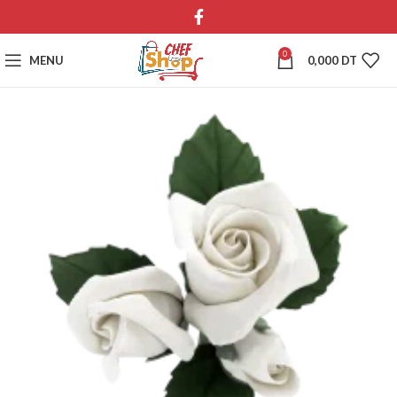
0
MENU
0,000
DT