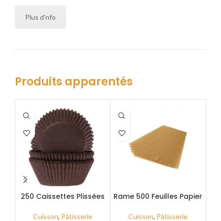
Plus d'nfo
Produits apparentés
Ro
250 Caissettes Plissées
Rame 500 Feuilles Papier
Marron Rondes Ø6
Cuisson
D
GP_R120
Cuisson
,
Pâtisserie
Cuisson
,
Pâtisserie