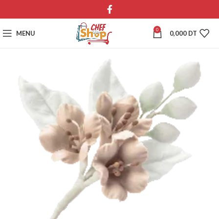
0
MENU
0,000
DT