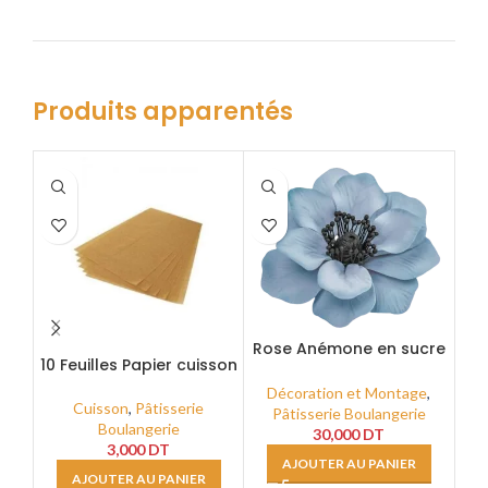
Produits apparentés
Rose Anémone en sucre
Ro
10 Feuilles Papier cuisson
Bleu Bébé Taille XXL
Décoration et Montage
,
D
Cuisson
,
Pâtisserie
Pâtisserie Boulangerie
Boulangerie
30,000
DT
3,000
DT
AJOUTER AU PANIER
AJOUTER AU PANIER