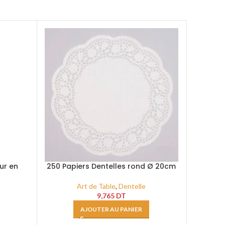
ur en
250 Papiers Dentelles rond Ø 20cm
250 Pap
Art de Table
,
Dentelle
9,765
DT
AJOUTER AU PANIER