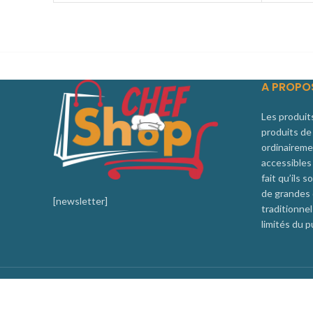
A PROPO
Les produit
produits de 
ordinaireme
accessibles
fait qu’ils
de grandes q
[newsletter]
traditionne
limités du p