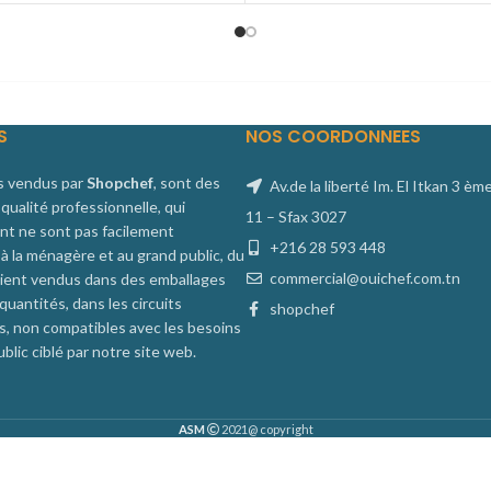
S
NOS COORDONNEES
s vendus par
Shopchef
, sont des
Av.de la liberté Im. El Itkan 3 èm
qualité professionnelle, qui
11 – Sfax 3027
nt ne sont pas facilement
+216 28 593 448
 à la ménagère et au grand public, du
commercial@ouichef.com.tn
 soient vendus dans des emballages
uantités, dans les circuits
shopchef
ls, non compatibles avec les besoins
ublic ciblé par notre site web.
ASM
2021@ copyright