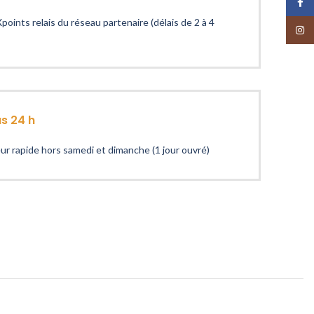
Face
points relais du réseau partenaire (délais de 2 à 4
Insta
us 24 h
reur rapide hors samedi et dimanche (1 jour ouvré)