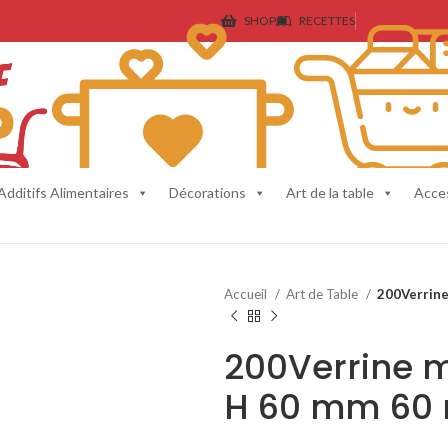
SHOP
RECETTES
Additifs Alimentaires
Décorations
Art de la table
Acce
Accueil
Art de Table
200Verrine
200Verrine m
H 60 mm 60 